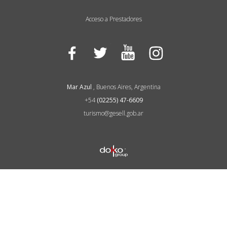
Acceso a Prestadores
Facebook
Twitter
YouTube
Instagram
Mar Azul
, Buenos Aires, Argentina
+54
(02255) 47-6609
turismo@gesell.gob.ar