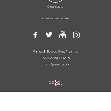
Acceso a Prestadores
Facebook
Twitter
YouTube
Instagram
Mar Azul
, Buenos Aires, Argentina
+54
(02255) 47-6609
turismo@gesell.gob.ar