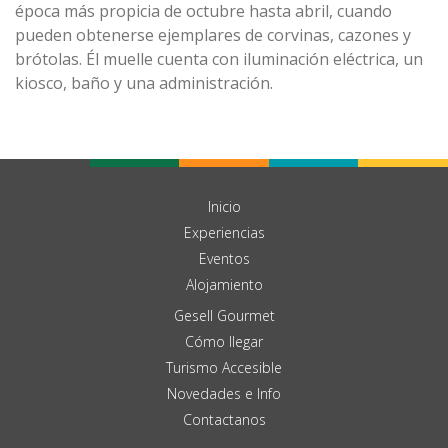
época más propicia de octubre hasta abril, cuando
pueden obtenerse ejemplares de corvinas, cazones y
brótolas. Él muelle cuenta con iluminación eléctrica, un
kiosco, baño y una administración.
Inicio
Experiencias
Eventos
Alojamiento
Gesell Gourmet
Cómo llegar
Turismo Accesible
Novedades e Info
Contactanos